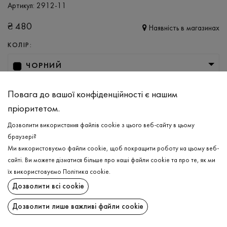
Артикул:
2912-11
₴
480
Наявність в магазинах
КОЛІР:
ЧОРНИЙ
РОЗМІР
Повага до вашої конфіденційності є нашим
XS
S
M
L
XL
XXL
пріоритетом.
Дозволити використання файлів cookie з цього веб-сайту в цьому
браузері?
ДОДАТИ ДО КОШИКА
Ми використовуємо файли cookie, щоб покращити роботу на цьому веб-
сайті. Ви можете дізнатися більше про наші файли cookie та про те, як ми
ОБЕРІТЬ РОЗМІР
їх використовуємо
Політика cookie
.
Дозволити всі cookie
Футболка
₴
480
ОПИС
Дозволити лише важливі файли cookie
ДОДАТИ ДО КОШИКА
Класична бавовняна футболка в чорному кольорі. Ніжно та