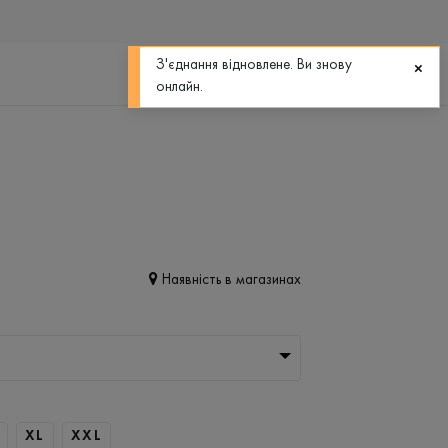
0
0
З'єднання відновлене. Ви знову
онлайн.
Наявність в магазинах
XL
XXL