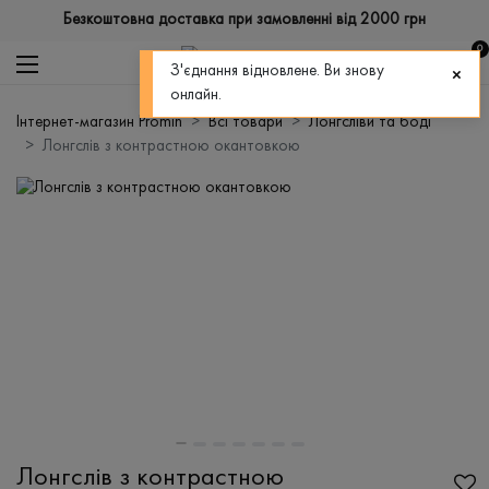
Безкоштовна доставка при замовленні від 2000 грн
0
З'єднання відновлене. Ви знову
онлайн.
Інтернет-магазин Promin
Всі товари
Лонгсліви та боді
Лонгслів з контрастною окантовкою
Лонгслів з контрастною