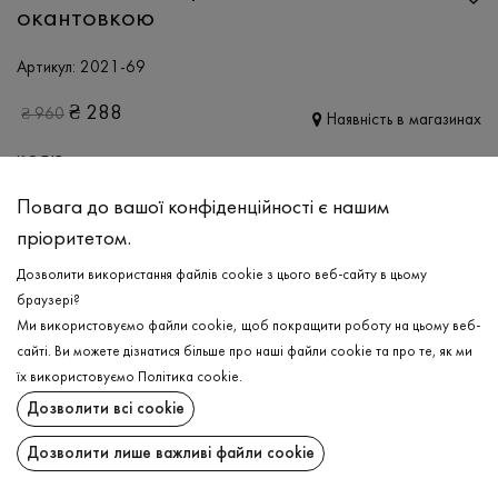
окантовкою
Артикул:
2021-69
₴
288
₴
960
Наявність в магазинах
КОЛІР:
Повага до вашої конфіденційності є нашим
МОЛОЧНИЙ
пріоритетом.
РОЗМІР
Дозволити використання файлів cookie з цього веб-сайту в цьому
L
браузері?
Ми використовуємо файли cookie, щоб покращити роботу на цьому веб-
сайті. Ви можете дізнатися більше про наші файли cookie та про те, як ми
ДОДАТИ ДО КОШИКА
їх використовуємо
Політика cookie
.
Дозволити всі cookie
Лонгслів з контрастною окантовкою
₴
288
ОБЕРІТЬ РОЗМІР
Дозволити лише важливі файли cookie
ДОДАТИ ДО КОШИКА
ОПИС