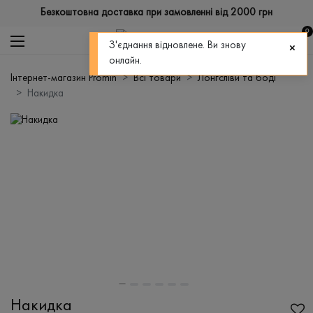
Безкоштовна доставка при замовленні від 2000 грн
0
З'єднання відновлене. Ви знову
онлайн.
Інтернет-магазин Promin
Всі товари
Лонгсліви та боді
Накидка
Накидка