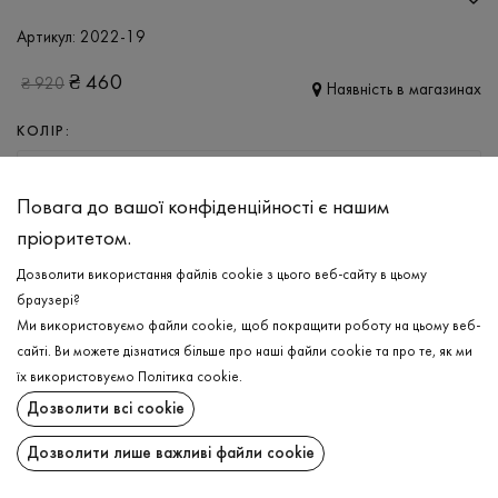
Артикул:
2022-19
₴
460
₴
920
Наявність в магазинах
КОЛІР:
СВІТЛО-БЕЖЕВИЙ
Повага до вашої конфіденційності є нашим
РОЗМІР
пріоритетом.
XS
S
M
L
XL
Дозволити використання файлів cookie з цього веб-сайту в цьому
браузері?
Ми використовуємо файли cookie, щоб покращити роботу на цьому веб-
ДОДАТИ ДО КОШИКА
сайті. Ви можете дізнатися більше про наші файли cookie та про те, як ми
їх використовуємо
Політика cookie
.
ОБЕРІТЬ РОЗМІР
Дозволити всі cookie
Накидка
₴
460
Дозволити лише важливі файли cookie
ДОДАТИ ДО КОШИКА
ОПИС