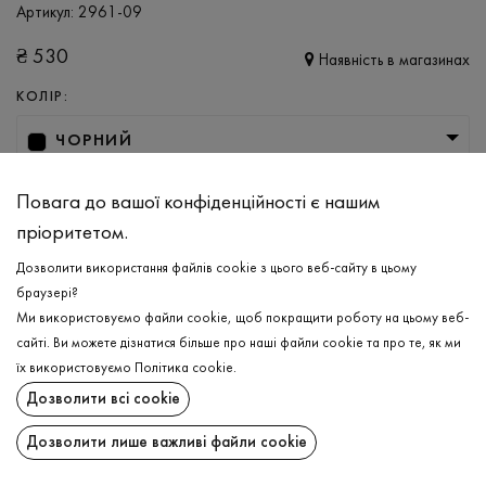
Артикул:
2961-09
₴
530
Наявність в магазинах
КОЛІР:
ЧОРНИЙ
РОЗМІР
Повага до вашої конфіденційності є нашим
XS
M
L
XL
пріоритетом.
Дозволити використання файлів cookie з цього веб-сайту в цьому
браузері?
ДОДАТИ ДО КОШИКА
Ми використовуємо файли cookie, щоб покращити роботу на цьому веб-
сайті. Ви можете дізнатися більше про наші файли cookie та про те, як ми
ОБЕРІТЬ РОЗМІР
їх використовуємо
Політика cookie
.
Дозволити всі cookie
Боді
₴
530
ОПИС
Дозволити лише важливі файли cookie
ДОДАТИ ДО КОШИКА
Для підкреслення Вашої фігури, створили ідеальне жіноче боді,