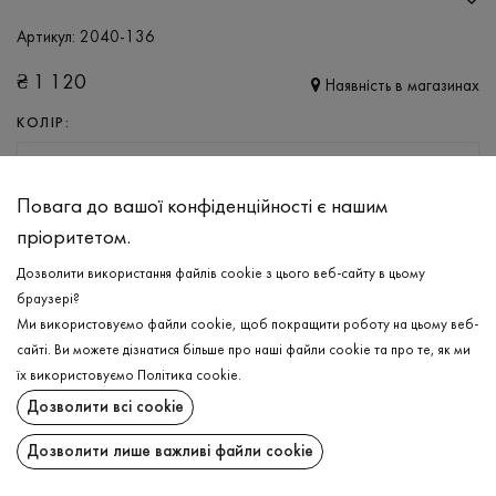
Артикул:
2040-136
₴
1 120
Наявність в магазинах
КОЛІР:
БЛІДО-БУЗКОВИЙ
Повага до вашої конфіденційності є нашим
РОЗМІР
пріоритетом.
XS
S
M
L
XL
Дозволити використання файлів cookie з цього веб-сайту в цьому
браузері?
Ми використовуємо файли cookie, щоб покращити роботу на цьому веб-
ДОДАТИ ДО КОШИКА
сайті. Ви можете дізнатися більше про наші файли cookie та про те, як ми
їх використовуємо
Політика cookie
.
ОБЕРІТЬ РОЗМІР
Дозволити всі cookie
Штани
₴
1 120
Дозволити лише важливі файли cookie
ОПИС
ДОДАТИ ДО КОШИКА