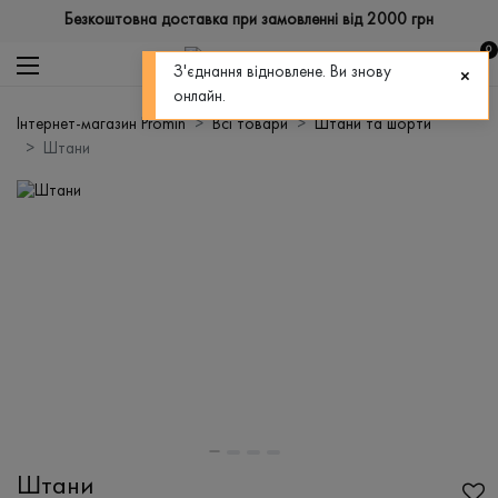
Безкоштовна доставка при замовленні від 2000 грн
0
З'єднання відновлене. Ви знову
онлайн.
Інтернет-магазин Promin
Всі товари
Штани та шорти
Штани
Штани