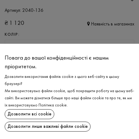
Артикул:
2040-136
₴
1 120
Наявність в магазинах
КОЛІР:
ШОКОЛАДНИЙ
Повага до вашої конфіденційності є нашим
РОЗМІР
пріоритетом.
XS
S
L
XL
Дозволити використання файлів cookie з цього веб-сайту в цьому
браузері?
Ми використовуємо файли cookie, щоб покращити роботу на цьому веб-
ДОДАТИ ДО КОШИКА
сайті. Ви можете дізнатися більше про наші файли cookie та про те, як ми
їх використовуємо
Політика cookie
.
ОБЕРІТЬ РОЗМІР
Дозволити всі cookie
Штани
₴
1 120
Дозволити лише важливі файли cookie
ОПИС
ДОДАТИ ДО КОШИКА