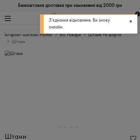
Безкоштовна доставка при замовленні від 2000 грн
0
З'єднання відновлене. Ви знову
онлайн.
Інтернет-магазин Promin
Всі товари
Штани та шорти
Штани
Штани