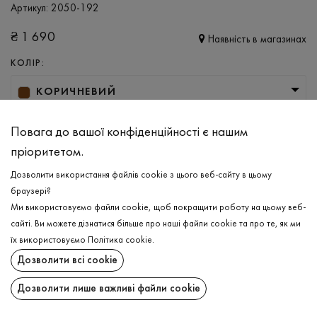
Артикул:
2050-192
₴
1 690
Наявність в магазинах
КОЛІР:
КОРИЧНЕВИЙ
РОЗМІР
Повага до вашої конфіденційності є нашим
S
M
L
XL
пріоритетом.
Дозволити використання файлів cookie з цього веб-сайту в цьому
браузері?
ДОДАТИ ДО КОШИКА
Ми використовуємо файли cookie, щоб покращити роботу на цьому веб-
сайті. Ви можете дізнатися більше про наші файли cookie та про те, як ми
ОБЕРІТЬ РОЗМІР
їх використовуємо
Політика cookie
.
Дозволити всі cookie
Сукня
₴
1 690
ОПИС
Дозволити лише важливі файли cookie
ДОДАТИ ДО КОШИКА
Відчуття жіночності та лаконічності в актуальній міді сукні