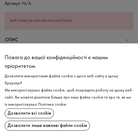
Артикул:
N/A
Цей товар не має дійсної комбінації.
ОПИС
СКЛАД
Повага до вашої конфіденційності є нашим
Віскоза - 95%, Еластан - 5%
пріоритетом.
ДОГЛЯД
Дозволити використання файлів cookie з цього веб-сайту в цьому
Прання в холодній воді (до 30 ° C)
браузері?
Ми використовуємо файли cookie, щоб покращити роботу на цьому веб-
Відбілювання заборонено
сайті. Ви можете дізнатися більше про наші файли cookie та про те, як ми
Прасувати при середній температурі
ДОСТАВКА
їх використовуємо
Політика cookie
.
Щадний віджим і сушка
Дозволити всі cookie
ПОВЕРНЕННЯ
Щадна хімчистка
Дозволити лише важливі файли cookie
Поширити: