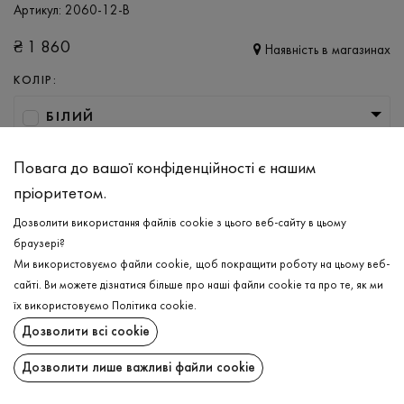
Артикул:
2060-12-B
₴
1 860
Наявність в магазинах
КОЛІР:
БІЛИЙ
РОЗМІР
Повага до вашої конфіденційності є нашим
XS/S
M/L
пріоритетом.
Дозволити використання файлів cookie з цього веб-сайту в цьому
браузері?
ДОДАТИ ДО КОШИКА
Ми використовуємо файли cookie, щоб покращити роботу на цьому веб-
сайті. Ви можете дізнатися більше про наші файли cookie та про те, як ми
ОБЕРІТЬ РОЗМІР
їх використовуємо
Політика cookie
.
Дозволити всі cookie
Гольф в'язаний
₴
1 860
ОПИС
Дозволити лише важливі файли cookie
ДОДАТИ ДО КОШИКА
Жіночий гольф в елегантному синьому кольорі — універсальна