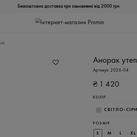
Безкоштовна доставка при замовленні від 2000 грн
ний
Анорак уте
Артикул:
2026-04
₴
1 420
КОЛІР:
СВІТЛО-СІР
РОЗМІР
S
M
L
XL