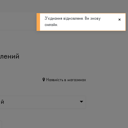
0
0
З'єднання відновлене. Ви знову
онлайн.
плений
Наявність в магазинах
ИЙ