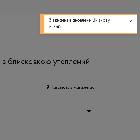
0
0
З'єднання відновлене. Ви знову
онлайн.
й з блискавкою утеплений
Наявність в магазинах