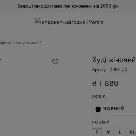
Безкоштовна доставка при замовленні від 2000 грн
 блискавкою утеплений
Худі жіночи
Артикул:
2080-50
₴
1 880
КОЛІР:
ЧОРНИЙ
РОЗМІР
S
M
L
XL