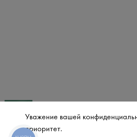
НОВИНКА
Футболка
Уважение вашей конфиденциаль
₴
920
S
XXL
S
приоритет.