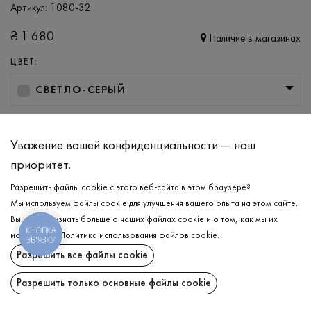
Артикул:
1080-32
₴
1 680
Наличие в магазинах
ЦВЕТ:
СВЕТЛО-СЕРЫЙ
РАЗМЕР
S
M
L
XL
XXL
3XL
Уважение вашей конфиденциальности — наш
приоритет.
Разрешить файлы cookie с этого веб-сайта в этом браузере?
ДОБАВИТЬ В КОРЗИНУ
Мы используем файлы cookie для улучшения вашего опыта на этом сайте.
Вы можете узнать больше о наших файлах cookie и о том, как мы их
КНОПКА
ВЫБЕРИТЕ РАЗМЕР
используем.
Политика использования файлов cookie
.
ЗВ'ЯЗКУ
Разрешить все файлы cookie
Худи утепленный
₴
1 680
ОПИСАНИЕ
Разрешить только основные файлы cookie
ДОБАВИТЬ В КОРЗИНУ
Мужской спортивный худи в базовом светло-сером цвете, в