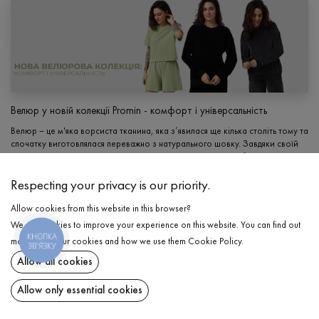
Велюр у новій колекції Promin - комфорт і універсальність
Велюр – це м'яка ворсиста тканина, яка з’явилася ще кілька століть тому та
спочатку виготовлялася переважно з натурального шовку. Завдяки своїй
оксамитовій текстурі й вишуканому вигляду він швидко наб...
04/01/2026
Respecting your privacy is our priority.
Allow cookies from this website in this browser?
We use cookies to improve your experience on this website. You can find out
КНОПКА
more about our cookies and how we use them
Cookie Policy
.
ЗВ'ЯЗКУ
Allow all cookies
Allow only essential cookies
Forbes about Promin: A story of resilience and growth