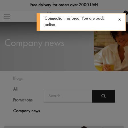
Free delivery for orders over 2000 UAH
0
Connection restored. You are back
online.
Company news
Blogs:
All
Promotions
Company news