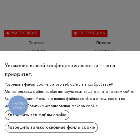
РАСПРОДАЖА
РАСПРОДАЖА
Пижама
Пижама
₴
465
₴
465
₴
1 550
₴
1 550
L
XL
XXL
XL
Уважение вашей конфиденциальности — наш
приоритет.
Разрешить файлы cookie с этого веб-сайта в этом браузере?
Мы используем файлы cookie для улучшения вашего опыта на этом сайте.
Вы можете узнать больше о наших файлах cookie и о том, как мы их
КНОПКА
используем.
Политика использования файлов cookie
.
ЗВ'ЯЗКУ
Разрешить все файлы cookie
Разрешить только основные файлы cookie