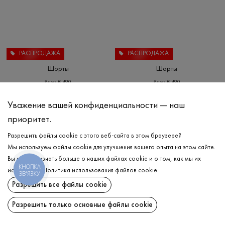
РАСПРОДАЖА
РАСПРОДАЖА
Шорты
Шорты
₴
490
₴
490
₴
980
₴
980
XS
S
M
L
XL
XS
S
L
Уважение вашей конфиденциальности — наш
приоритет.
Разрешить файлы cookie с этого веб-сайта в этом браузере?
Мы используем файлы cookie для улучшения вашего опыта на этом сайте.
Вы можете узнать больше о наших файлах cookie и о том, как мы их
КНОПКА
используем.
Политика использования файлов cookie
.
ЗВ'ЯЗКУ
Разрешить все файлы cookie
Разрешить только основные файлы cookie