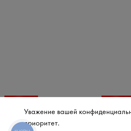
РАСПРОДАЖА
РАСПРОДАЖ
Юбка
Уважение вашей конфиденциаль
₴
686
₴
980
XS
S
M
L
приоритет.