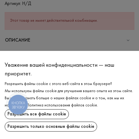
Артикул:
Н/Д
Этот товар не имеет действительной комбинации.
ОПИСАНИЕ
СОСТАВ
Хлопок - 95%, Эластан - 5%
Уважение вашей конфиденциальности — наш
УХОД
приоритет.
Стирка в холодной воде (до 30 °C)
Разрешить файлы cookie с этого веб-сайта в этом браузере?
Мы используем файлы cookie для улучшения вашего опыта на этом сайте.
Отбеливание запрещено
Вы можете узнать больше о наших файлах cookie и о том, как мы их
Гладить при средней температуре
КНОПКА
ДОСТАВКА
используем.
Политика использования файлов cookie
.
ЗВ'ЯЗКУ
Щадный отжим и сушка
Разрешить все файлы cookie
ВОЗВРАТ
Щадящая химчистка
Разрешить только основные файлы cookie
Поделиться: