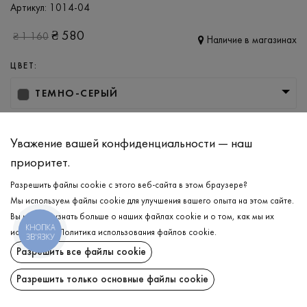
Артикул:
1014-04
₴
580
₴
1 160
Наличие в магазинах
ЦВЕТ:
ТЕМНО-СЕРЫЙ
РАЗМЕР
Уважение вашей конфиденциальности — наш
S
M
L
XL
XXL
приоритет.
Разрешить файлы cookie с этого веб-сайта в этом браузере?
ДОБАВИТЬ В КОРЗИНУ
Мы используем файлы cookie для улучшения вашего опыта на этом сайте.
Вы можете узнать больше о наших файлах cookie и о том, как мы их
КНОПКА
используем.
Политика использования файлов cookie
.
ВЫБЕРИТЕ РАЗМЕР
ЗВ'ЯЗКУ
Разрешить все файлы cookie
Поло махрове
₴
580
ОПИСАНИЕ
Разрешить только основные файлы cookie
ДОБАВИТЬ В КОРЗИНУ
Невероятно стильное, мягкое и приятное к телу мужское