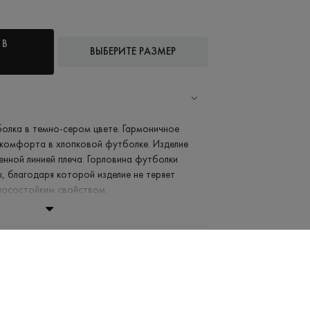
 В
ВЫБЕРИТЕ РАЗМЕР
У
олка в темно-сером цвете. Гармоничное
 комфорта в хлопковой футболке. Изделие
енной линией плеча. Горловина футболки
ы, благодаря которой изделие не теряет
носостойким свойством.
й воде (до 40°С)
апрещено