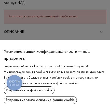
Артикул:
Н/Д
Этот товар не имеет действительной комбинации.
ОПИСАНИЕ
СОСТАВ
Хлопок - 95%, Эластан - 5%
Уважение вашей конфиденциальности — наш
УХОД
приоритет.
Стирка в холодной воде (до 30 °C)
Разрешить файлы cookie с этого веб-сайта в этом браузере?
Мы используем файлы cookie для улучшения вашего опыта на этом сайте.
Отбеливание запрещено
Вы можете узнать больше о наших файлах cookie и о том, как мы их
Гладить при средней температуре
КНОПКА
ДОСТАВКА
используем.
Политика использования файлов cookie
.
ЗВ'ЯЗКУ
Щадный отжим и сушка
Разрешить все файлы cookie
ВОЗВРАТ
Щадящая химчистка
Разрешить только основные файлы cookie
Поделиться: