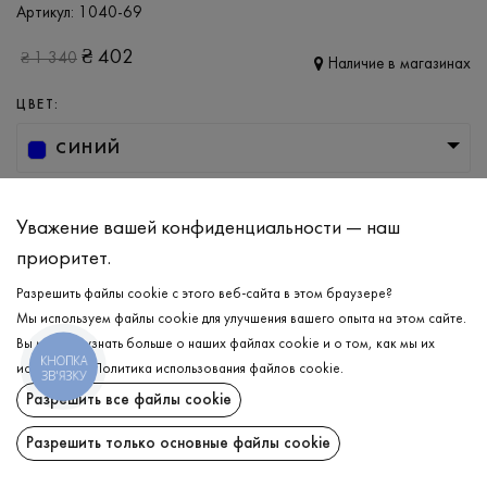
Артикул:
1040-69
₴
402
₴
1 340
Наличие в магазинах
ЦВЕТ:
СИНИЙ
РАЗМЕР
Уважение вашей конфиденциальности — наш
3XL
приоритет.
Разрешить файлы cookie с этого веб-сайта в этом браузере?
ДОБАВИТЬ В КОРЗИНУ
Мы используем файлы cookie для улучшения вашего опыта на этом сайте.
Вы можете узнать больше о наших файлах cookie и о том, как мы их
КНОПКА
используем.
Политика использования файлов cookie
.
ВЫБЕРИТЕ РАЗМЕР
ЗВ'ЯЗКУ
Разрешить все файлы cookie
Штаны
₴
402
ОПИСАНИЕ
Разрешить только основные файлы cookie
ДОБАВИТЬ В КОРЗИНУ
Идеальное сочетание базового стиля и комфорта для вашего