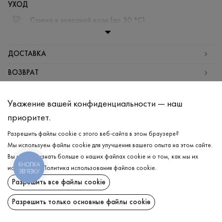
УХОД
Стирка в холодной воде (до 30 °C)
Отбеливание запрещено
Гладить при средней температуре
ДОСТАВКА
Щадный отжим и сушка
ВОЗВРАТ
Щадящая химчистка
Уважение вашей конфиденциальности — наш
Поделиться:
приоритет.
ChatGPT
Google
Perplexity
Grok
AI
Разрешить файлы cookie с этого веб-сайта в этом браузере?
Мы используем файлы cookie для улучшения вашего опыта на этом сайте.
Вы можете узнать больше о наших файлах cookie и о том, как мы их
КНОПКА
используем.
Политика использования файлов cookie
.
ЗВ'ЯЗКУ
Подпишитесь на последние обновления и узнавайте первыми о новых
Разрешить все файлы cookie
продуктах и специальных предложениях
Разрешить только основные файлы cookie
ПОДПИСАТЬСЯ