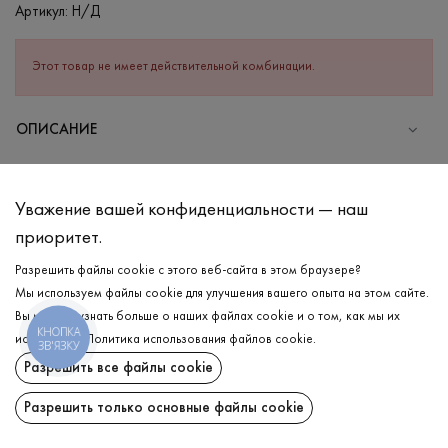
Артикул:
Н/Д
Этот товар не имеет действительной комбинации.
ОПИСАНИЕ
СОСТАВ
Шерсть - 50%, Акрил - 50%
Уважение вашей конфиденциальности — наш
УХОД
приоритет.
Разрешить файлы cookie с этого веб-сайта в этом браузере?
Мы используем файлы cookie для улучшения вашего опыта на этом сайте.
ДОСТАВКА
Вы можете узнать больше о наших файлах cookie и о том, как мы их
КНОПКА
используем.
Политика использования файлов cookie
.
ЗВ'ЯЗКУ
ВОЗВРАТ
Разрешить все файлы cookie
Поделиться:
Разрешить только основные файлы cookie
ChatGPT
Google
Perplexity
Grok