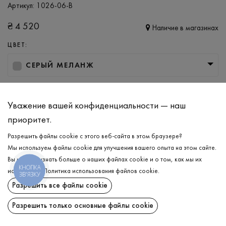
Артикул:
1026-06-B
₴
4 520
Наличие в магазинах
ЦВЕТ:
СЕРЫЙ МЕЛАНЖ
РАЗМЕР
L/XL
2XL/3XL
Уважение вашей конфиденциальности — наш
приоритет.
Разрешить файлы cookie с этого веб-сайта в этом браузере?
ДОБАВИТЬ В КОРЗИНУ
Мы используем файлы cookie для улучшения вашего опыта на этом сайте.
Вы можете узнать больше о наших файлах cookie и о том, как мы их
КНОПКА
ВЫБЕРИТЕ РАЗМЕР
используем.
Политика использования файлов cookie
.
ЗВ'ЯЗКУ
Разрешить все файлы cookie
Анорак
₴
4 520
ОПИСАНИЕ
Разрешить только основные файлы cookie
ДОБАВИТЬ В КОРЗИНУ
Классический мужской анорак в гармоничных цветах этого