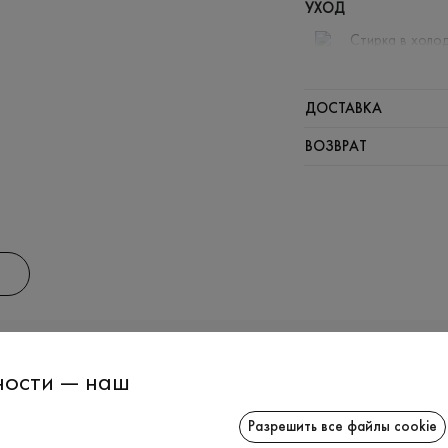
УХОД
Стирка в холод
Отбелива
Гладить п
ДОСТАВКА
Щадный о
ВОЗВРАТ
Щадящая 
ИНФОРМАЦИЯ
СОТРУДНИЧ
ности — наш
Разрешить все файлы cookie