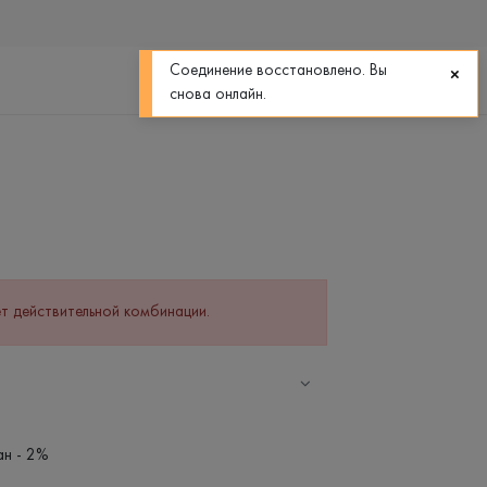
0
0
Соединение восстановлено. Вы
снова онлайн.
т действительной комбинации.
ан - 2%