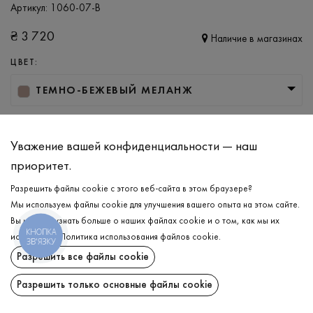
Артикул:
1060-07-B
₴
3 720
Наличие в магазинах
ЦВЕТ:
ТЕМНО-БЕЖЕВЫЙ МЕЛАНЖ
РАЗМЕР
M
L
XL
XXL
Уважение вашей конфиденциальности — наш
приоритет.
Разрешить файлы cookie с этого веб-сайта в этом браузере?
ДОБАВИТЬ В КОРЗИНУ
Мы используем файлы cookie для улучшения вашего опыта на этом сайте.
Вы можете узнать больше о наших файлах cookie и о том, как мы их
КНОПКА
ВЫБЕРИТЕ РАЗМЕР
используем.
Политика использования файлов cookie
.
ЗВ'ЯЗКУ
Разрешить все файлы cookie
Гольф
₴
3 720
ОПИСАНИЕ
Разрешить только основные файлы cookie
ДОБАВИТЬ В КОРЗИНУ
Незаменимая классика мужского гардероба — универсальный