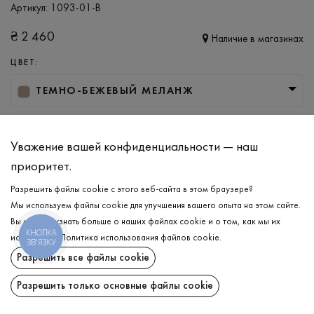
Артикул:
1093-01-B
₴
2 460
Наличие в магазинах
ЦВЕТ:
ТЕМНО-БЕЖЕВЫЙ МЕЛАНЖ
РАЗМЕР
L/XL
S/M
XXL/XXXL
Уважение вашей конфиденциальности — наш
приоритет.
Разрешить файлы cookie с этого веб-сайта в этом браузере?
ДОБАВИТЬ В КОРЗИНУ
Мы используем файлы cookie для улучшения вашего опыта на этом сайте.
Вы можете узнать больше о наших файлах cookie и о том, как мы их
КНОПКА
ВЫБЕРИТЕ РАЗМЕР
используем.
Политика использования файлов cookie
.
ЗВ'ЯЗКУ
Разрешить все файлы cookie
Джемпер
₴
2 460
ОПИСАНИЕ
Разрешить только основные файлы cookie
ДОБАВИТЬ В КОРЗИНУ
Ощущение завершённости вашего образа создаст тёплый и