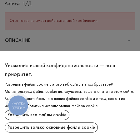
Артикул:
Н/Д
Этот товар не имеет действительной комбинации.
ОПИСАНИЕ
СОСТАВ
Хлопок - 100%
Уважение вашей конфиденциальности — наш
УХОД
приоритет.
Стирка в холодной воде (до 30 °C)
Разрешить файлы cookie с этого веб-сайта в этом браузере?
Мы используем файлы cookie для улучшения вашего опыта на этом сайте.
Отбеливание запрещено
Вы можете узнать больше о наших файлах cookie и о том, как мы их
Гладить при средней температуре
КНОПКА
ДОСТАВКА
используем.
Политика использования файлов cookie
.
ЗВ'ЯЗКУ
Щадный отжим и сушка
Разрешить все файлы cookie
ВОЗВРАТ
Щадящая химчистка
Разрешить только основные файлы cookie
Поделиться: