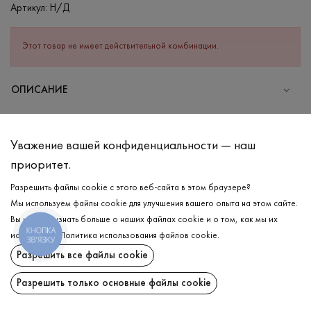
Артикул:
Н/Д
Этот товар не имеет действительной комбинации.
ОПИСАНИЕ
СОСТАВ
Хлопок - 95%, Эластан - 5%
Уважение вашей конфиденциальности — наш
УХОД
приоритет.
Стирка в холодной воде (до 30 °C)
Разрешить файлы cookie с этого веб-сайта в этом браузере?
Мы используем файлы cookie для улучшения вашего опыта на этом сайте.
Отбеливание запрещено
Вы можете узнать больше о наших файлах cookie и о том, как мы их
Гладить при средней температуре
КНОПКА
ДОСТАВКА
используем.
Политика использования файлов cookie
.
ЗВ'ЯЗКУ
Щадный отжим и сушка
Разрешить все файлы cookie
ВОЗВРАТ
Щадящая химчистка
Разрешить только основные файлы cookie
Поделиться: