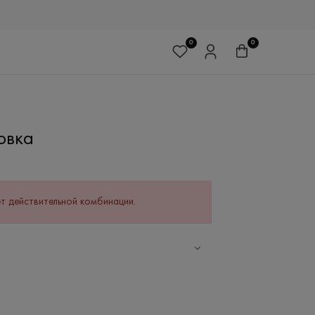
0
0
овка
т действительной комбинации.