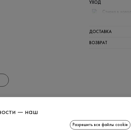
УХОД
Стирка в холод
Отбелива
Щадящая 
ДОСТАВКА
Нельзя от
ВОЗВРАТ
ИНФОРМАЦИЯ
СОТРУДНИЧ
ности — наш
Разрешить все файлы cookie