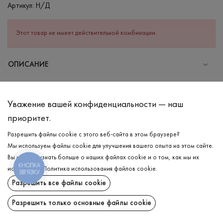
Артикул:
Н/Д
Этот товар не имеет действительной комбинации.
ОПИСАНИЕ
СОСТАВ
Полиэстер - 100%
Уважение вашей конфиденциальности — наш
УХОД
приоритет.
Стирка в холодной воде (до 30 °C)
Разрешить файлы cookie с этого веб-сайта в этом браузере?
Мы используем файлы cookie для улучшения вашего опыта на этом сайте.
Отбеливание запрещено
Вы можете узнать больше о наших файлах cookie и о том, как мы их
Щадящая химчистка
КНОПКА
ДОСТАВКА
используем.
Политика использования файлов cookie
.
ЗВ'ЯЗКУ
Нельзя отжимать и сушить в стиральной машине
Разрешить все файлы cookie
ВОЗВРАТ
Разрешить только основные файлы cookie
Поделиться: