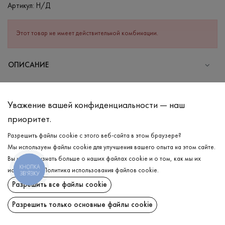
Артикул:
Н/Д
Этот товар не имеет действительной комбинации.
ОПИСАНИЕ
СОСТАВ
Хлопок - 95%, Эластан - 5%
Уважение вашей конфиденциальности — наш
УХОД
приоритет.
Стирка в холодной воде (до 30 °C)
Разрешить файлы cookie с этого веб-сайта в этом браузере?
Мы используем файлы cookie для улучшения вашего опыта на этом сайте.
Отбеливание запрещено
Вы можете узнать больше о наших файлах cookie и о том, как мы их
Гладить при средней температуре
КНОПКА
ДОСТАВКА
используем.
Политика использования файлов cookie
.
ЗВ'ЯЗКУ
Щадный отжим и сушка
Разрешить все файлы cookie
ВОЗВРАТ
Щадящая химчистка
Разрешить только основные файлы cookie
Поделиться: