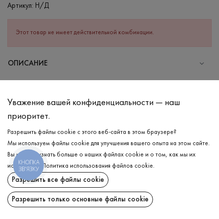
Артикул:
Н/Д
Этот товар не имеет действительной комбинации.
ОПИСАНИЕ
СОСТАВ
Хлопок - 75%, Полиэстер - 20%, Эластан - 5%
Уважение вашей конфиденциальности — наш
УХОД
приоритет.
Стирка в холодной воде (до 30 °C)
Разрешить файлы cookie с этого веб-сайта в этом браузере?
Мы используем файлы cookie для улучшения вашего опыта на этом сайте.
Отбеливание запрещено
Вы можете узнать больше о наших файлах cookie и о том, как мы их
Гладить при низкой температуре
КНОПКА
ДОСТАВКА
используем.
Политика использования файлов cookie
.
ЗВ'ЯЗКУ
Нельзя отжимать и сушить в стиральной машине
Разрешить все файлы cookie
ВОЗВРАТ
Разрешить только основные файлы cookie
Поделиться: