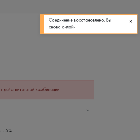
0
0
Соединение восстановлено. Вы
снова онлайн.
т действительной комбинации.
н - 5%