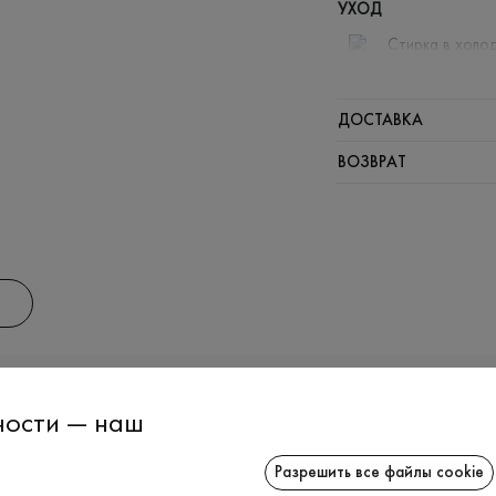
УХОД
Стирка в холод
Отбелива
Гладить п
ДОСТАВКА
Щадный о
ВОЗВРАТ
Щадящая 
ИНФОРМАЦИЯ
СОТРУДНИЧ
ности — наш
Разрешить все файлы cookie