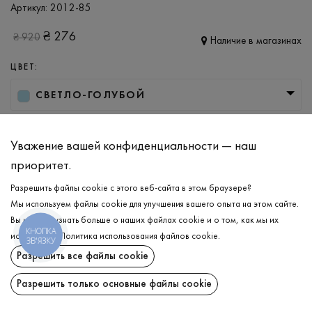
Артикул:
2012-85
₴
276
₴
920
Наличие в магазинах
ЦВЕТ:
СВЕТЛО-ГОЛУБОЙ
РАЗМЕР
Уважение вашей конфиденциальности — наш
XS
приоритет.
Разрешить файлы cookie с этого веб-сайта в этом браузере?
ДОБАВИТЬ В КОРЗИНУ
Мы используем файлы cookie для улучшения вашего опыта на этом сайте.
Вы можете узнать больше о наших файлах cookie и о том, как мы их
КНОПКА
используем.
Политика использования файлов cookie
.
ВЫБЕРИТЕ РАЗМЕР
ЗВ'ЯЗКУ
Разрешить все файлы cookie
Футболка
₴
276
ОПИСАНИЕ
Разрешить только основные файлы cookie
ДОБАВИТЬ В КОРЗИНУ
Гармоничная укороченная футболка в светло-голубом цвете -