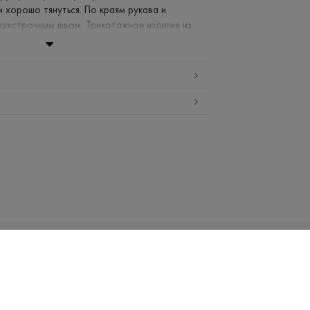
и хорошо тянуться. По краям рукава и
ухстрочным швом. Трикотажное изделие из
 уходе и сохраняет свою форму на долгое
й воде (до 40°С)
апрещено
сокой температуре
ь и сушить в стиральной машине
решена
Email:
info@promin.ua
ЕСТВО
RU
Телефон:
+38 044 333-48-19