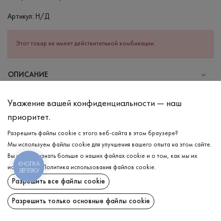
Артикул:
Н/Д
Этот товар не имеет действительной комбинации.
ОПИСАНИЕ
СОСТАВ
Уважение вашей конфиденциальности — наш
Хлопок - 80%, Полиэстер - 20%
приоритет.
УХОД
Разрешить файлы cookie с этого веб-сайта в этом браузере?
Стирка в холодной воде (до 30 °C)
Мы используем файлы cookie для улучшения вашего опыта на этом сайте.
Вы можете узнать больше о наших файлах cookie и о том, как мы их
Отбеливание запрещено
КНОПКА
используем.
Политика использования файлов cookie
.
ЗВ'ЯЗКУ
Гладить при низкой температуре
ДОСТАВКА
Разрешить все файлы cookie
Нельзя отжимать и сушить в стиральной машине
ВОЗВРАТ
Разрешить только основные файлы cookie