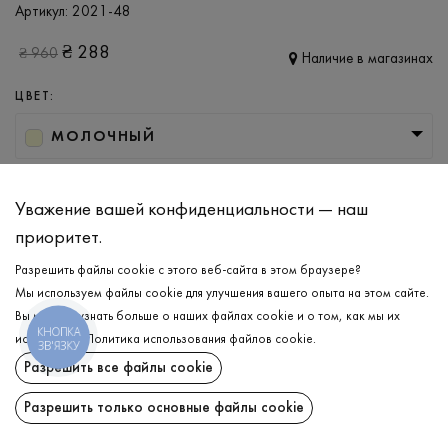
Артикул:
2021-48
₴
288
₴
960
Наличие в магазинах
ЦВЕТ:
МОЛОЧНЫЙ
РАЗМЕР
Уважение вашей конфиденциальности — наш
XL
приоритет.
Разрешить файлы cookie с этого веб-сайта в этом браузере?
ДОБАВИТЬ В КОРЗИНУ
Мы используем файлы cookie для улучшения вашего опыта на этом сайте.
Вы можете узнать больше о наших файлах cookie и о том, как мы их
КНОПКА
используем.
Политика использования файлов cookie
.
ВЫБЕРИТЕ РАЗМЕР
ЗВ'ЯЗКУ
Разрешить все файлы cookie
Лонгслив
₴
288
ОПИСАНИЕ
Разрешить только основные файлы cookie
ДОБАВИТЬ В КОРЗИНУ
Стильный вискозный лонгслив в молочном цвете. Сочетает в