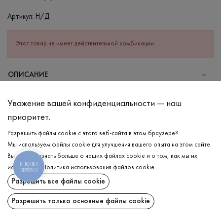
Артикул:
Н/Д
Этот товар не имеет действительной комбинации.
ОПИСАНИЕ
СОСТАВ
Уважение вашей конфиденциальности — наш
Хлопок - 95%, Эластан - 5%
приоритет.
УХОД
Разрешить файлы cookie с этого веб-сайта в этом браузере?
Стирка в холодной воде (до 30 °C)
Мы используем файлы cookie для улучшения вашего опыта на этом сайте.
Вы можете узнать больше о наших файлах cookie и о том, как мы их
Отбеливание запрещено
КНОПКА
используем.
Политика использования файлов cookie
.
ЗВ'ЯЗКУ
Гладить при средней температуре
ДОСТАВКА
Разрешить все файлы cookie
Щадный отжим и сушка
ВОЗВРАТ
Разрешить только основные файлы cookie
Щадящая химчистка