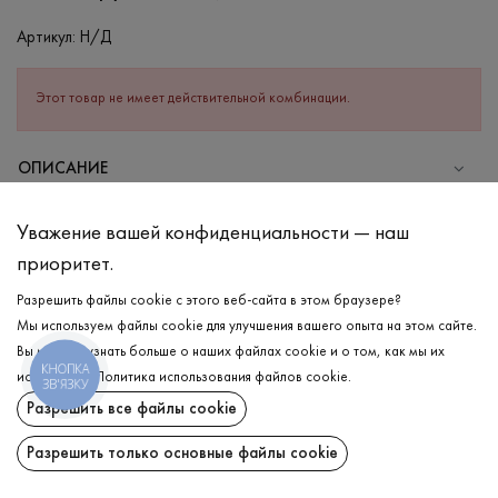
Артикул:
Н/Д
Этот товар не имеет действительной комбинации.
ОПИСАНИЕ
СОСТАВ
Уважение вашей конфиденциальности — наш
Хлопок - 95%, Эластан - 5%
приоритет.
УХОД
Разрешить файлы cookie с этого веб-сайта в этом браузере?
Стирка в холодной воде (до 30 °C)
Мы используем файлы cookie для улучшения вашего опыта на этом сайте.
Вы можете узнать больше о наших файлах cookie и о том, как мы их
Отбеливание запрещено
КНОПКА
используем.
Политика использования файлов cookie
.
ЗВ'ЯЗКУ
Гладить при средней температуре
ДОСТАВКА
Разрешить все файлы cookie
Щадный отжим и сушка
ВОЗВРАТ
Разрешить только основные файлы cookie
Щадящая химчистка