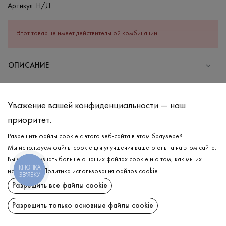
Артикул:
Н/Д
Этот товар не имеет действительной комбинации.
ОПИСАНИЕ
СОСТАВ
Хлопок - 95%, Эластан - 5%
Уважение вашей конфиденциальности — наш
УХОД
приоритет.
Стирка в холодной воде (до 30 °C)
Разрешить файлы cookie с этого веб-сайта в этом браузере?
Мы используем файлы cookie для улучшения вашего опыта на этом сайте.
Отбеливание запрещено
Вы можете узнать больше о наших файлах cookie и о том, как мы их
Гладить при средней температуре
КНОПКА
ДОСТАВКА
используем.
Политика использования файлов cookie
.
ЗВ'ЯЗКУ
Щадный отжим и сушка
Разрешить все файлы cookie
ВОЗВРАТ
Щадящая химчистка
Разрешить только основные файлы cookie
Поделиться: