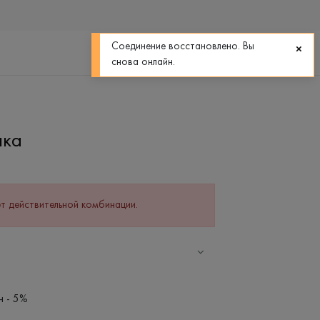
0
0
Соединение восстановлено. Вы
снова онлайн.
лка
т действительной комбинации.
н - 5%