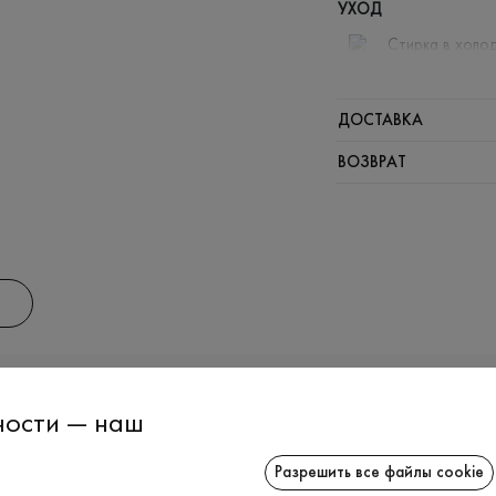
УХОД
Стирка в холод
Отбелива
Гладить п
ДОСТАВКА
Щадный о
ВОЗВРАТ
Щадящая 
ИНФОРМАЦИЯ
СОТРУДНИЧ
ности — наш
Разрешить все файлы cookie