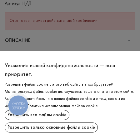
Артикул:
Н/Д
Этот товар не имеет действительной комбинации.
ОПИСАНИЕ
СОСТАВ
Хлопок - 95%, Эластан - 5%
Уважение вашей конфиденциальности — наш
УХОД
приоритет.
Стирка в холодной воде (до 30 °C)
Разрешить файлы cookie с этого веб-сайта в этом браузере?
Мы используем файлы cookie для улучшения вашего опыта на этом сайте.
Отбеливание запрещено
Вы можете узнать больше о наших файлах cookie и о том, как мы их
Гладить при средней температуре
КНОПКА
ДОСТАВКА
используем.
Политика использования файлов cookie
.
ЗВ'ЯЗКУ
Щадный отжим и сушка
Разрешить все файлы cookie
ВОЗВРАТ
Щадящая химчистка
Разрешить только основные файлы cookie
Поделиться: