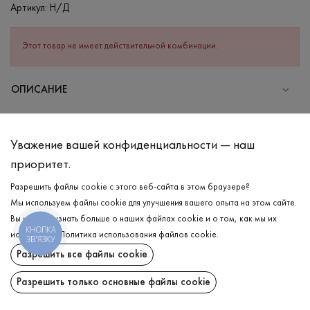
Артикул:
Н/Д
Этот товар не имеет действительной комбинации.
ОПИСАНИЕ
СОСТАВ
Хлопок - 95%, Эластан - 5%
Уважение вашей конфиденциальности — наш
УХОД
приоритет.
Стирка в холодной воде (до 30 °C)
Разрешить файлы cookie с этого веб-сайта в этом браузере?
Мы используем файлы cookie для улучшения вашего опыта на этом сайте.
Отбеливание запрещено
Вы можете узнать больше о наших файлах cookie и о том, как мы их
Гладить при средней температуре
КНОПКА
ДОСТАВКА
используем.
Политика использования файлов cookie
.
ЗВ'ЯЗКУ
Щадный отжим и сушка
Разрешить все файлы cookie
ВОЗВРАТ
Щадящая химчистка
Разрешить только основные файлы cookie
Поделиться: