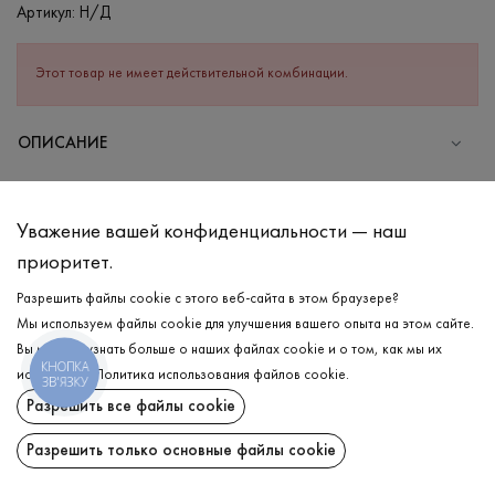
Артикул:
Н/Д
Этот товар не имеет действительной комбинации.
ОПИСАНИЕ
СОСТАВ
Хлопок - 95%, Эластан - 5%
Уважение вашей конфиденциальности — наш
УХОД
приоритет.
Стирка в холодной воде (до 30 °C)
Разрешить файлы cookie с этого веб-сайта в этом браузере?
Мы используем файлы cookie для улучшения вашего опыта на этом сайте.
Отбеливание запрещено
Вы можете узнать больше о наших файлах cookie и о том, как мы их
Гладить при низкой температуре
КНОПКА
ДОСТАВКА
используем.
Политика использования файлов cookie
.
ЗВ'ЯЗКУ
Нельзя отжимать и сушить в стиральной машине
Разрешить все файлы cookie
ВОЗВРАТ
Разрешить только основные файлы cookie
Поделиться: