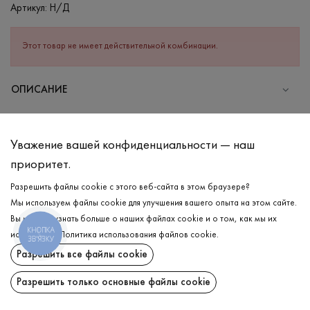
Артикул:
Н/Д
Этот товар не имеет действительной комбинации.
ОПИСАНИЕ
СОСТАВ
Вискоза - 95%, Эластан - 5%
Уважение вашей конфиденциальности — наш
УХОД
приоритет.
Стирка в холодной воде (до 30 °C)
Разрешить файлы cookie с этого веб-сайта в этом браузере?
Мы используем файлы cookie для улучшения вашего опыта на этом сайте.
Отбеливание запрещено
Вы можете узнать больше о наших файлах cookie и о том, как мы их
Гладить при средней температуре
КНОПКА
ДОСТАВКА
используем.
Политика использования файлов cookie
.
ЗВ'ЯЗКУ
Щадный отжим и сушка
Разрешить все файлы cookie
ВОЗВРАТ
Щадящая химчистка
Разрешить только основные файлы cookie
Поделиться: