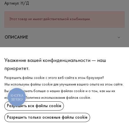
Артикул:
Н/Д
Этот товар не имеет действительной комбинации.
ОПИСАНИЕ
СОСТАВ
Хлопок - 50%, Акрил - 50%
Уважение вашей конфиденциальности — наш
УХОД
приоритет.
Стирка в холодной воде (до 30 °C)
Разрешить файлы cookie с этого веб-сайта в этом браузере?
Мы используем файлы cookie для улучшения вашего опыта на этом сайте.
Отбеливание запрещено
Вы можете узнать больше о наших файлах cookie и о том, как мы их
Гладить при средней температуре
КНОПКА
ДОСТАВКА
используем.
Политика использования файлов cookie
.
ЗВ'ЯЗКУ
Щадный отжим и сушка
Разрешить все файлы cookie
ВОЗВРАТ
Щадящая химчистка
Разрешить только основные файлы cookie
Поделиться: