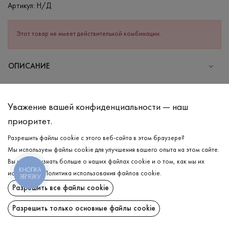
Артикул:
Н/Д
Этот товар не имеет действительной комбинации.
ОПИСАНИЕ
СОСТАВ
Хлопок - 95%, Эластан - 5%
Уважение вашей конфиденциальности — наш
УХОД
приоритет.
Стирка в холодной воде (до 30 °C)
Разрешить файлы cookie с этого веб-сайта в этом браузере?
Мы используем файлы cookie для улучшения вашего опыта на этом сайте.
Отбеливание запрещено
Вы можете узнать больше о наших файлах cookie и о том, как мы их
Гладить при средней температуре
КНОПКА
ДОСТАВКА
используем.
Политика использования файлов cookie
.
ЗВ'ЯЗКУ
Щадный отжим и сушка
Разрешить все файлы cookie
ВОЗВРАТ
Щадящая химчистка
Разрешить только основные файлы cookie
Поделиться: